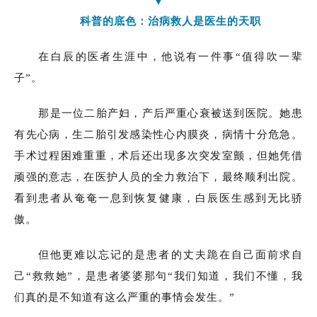
▼
科普的底色：治病救人是医生的天职
在白辰的医者生涯中，他说有一件事“值得吹一辈
子”。
那是一位二胎产妇，产后严重心衰被送到医院。她患
有先心病，生二胎引发感染性心内膜炎，病情十分危急。
手术过程困难重重，术后还出现多次突发室颤，但她凭借
顽强的意志，在医护人员的全力救治下，最终顺利出院。
看到患者从奄奄一息到恢复健康，白辰医生感到无比骄
傲。
但他更难以忘记的是患者的丈夫跪在自己面前求自
己“救救她”，是患者婆婆那句“我们知道，我们不懂，我
们真的是不知道有这么严重的事情会发生。”