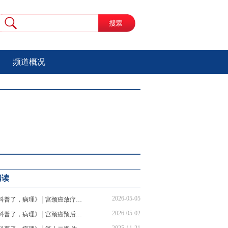
频道概况
阅读
2026-05-05
《科普了，病理》│宫颈癌放疗不背锅！医生拆穿掉发、拉肚子谣言
2026-05-02
《科普了，病理》│宫颈癌预后要看这些指标！