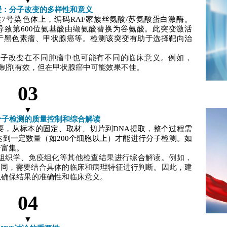
▼
授：分子改变的多样性和意义
于人类7号染色体上，编码RAF家族丝氨酸/苏氨酸蛋白激酶。
型，导致第600位氨基酸由缬氨酸替换为谷氨酸。此突变激活
见于黑色素瘤、甲状腺癌等。检测该突变有助于选择靶向治
分子改变在不同肿瘤中也可能有不同的临床意义。例如，
某些抑制剂有效，但在甲状腺癌中可能效果不佳。
03
▼
分子检测的质量控制和综合解读
要，从标本的固定、取材、切片到DNA提取，整个过程需
到一定数量（如200个细胞以上）才能进行分子检测。如
行富集。
组织学、免疫组化等其他检查结果进行综合解读。例如，
意义不同，需要结合具体的临床和病理特征进行判断。因此，建
以确保结果的准确性和临床意义。
04
▼