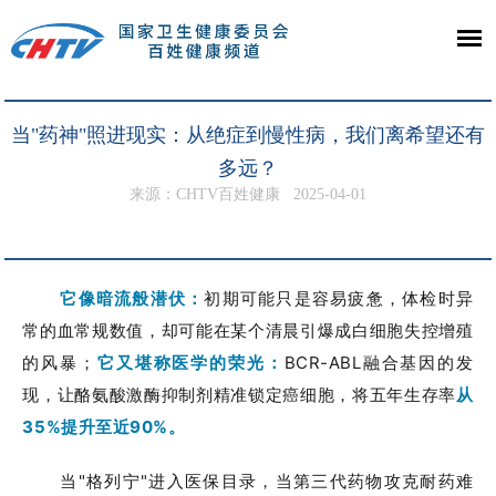
当"药神"照进现实：从绝症到慢性病，我们离希望还有
多远？
来源：CHTV百姓健康
2025-04-01
它像暗流般潜伏：
初期可能只是容易疲惫，体检时异
常的血常规数值，却可能在某个清晨引爆成白细胞失控增殖
的风暴；
它又堪称医学的荣光：
BCR-ABL融合基因的发
现，让酪氨酸激酶抑制剂精准锁定癌细胞，将五年生存率
从
35%提升至近90%。
当"格列宁"进入医保目录，当第三代药物攻克耐药难