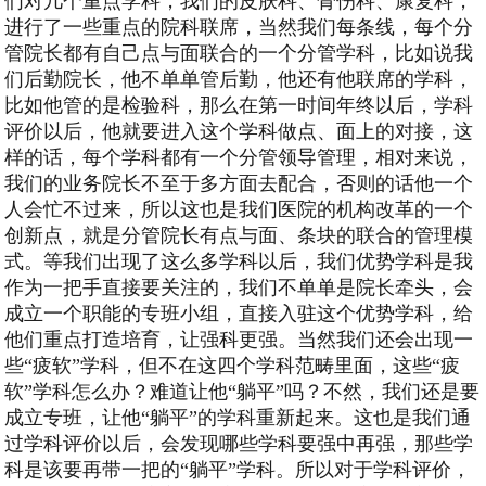
们对几个重点学科，我们的皮肤科、骨伤科、康复科，
进行了一些重点的院科联席，当然我们每条线，每个分
管院长都有自己点与面联合的一个分管学科，比如说我
们后勤院长，他不单单管后勤，他还有他联席的学科，
比如他管的是检验科，那么在第一时间年终以后，学科
评价以后，他就要进入这个学科做点、面上的对接，这
样的话，每个学科都有一个分管领导管理，相对来说，
我们的业务院长不至于多方面去配合，否则的话他一个
人会忙不过来，所以这也是我们医院的机构改革的一个
创新点，就是分管院长有点与面、条块的联合的管理模
式。等我们出现了这么多学科以后，我们优势学科是我
作为一把手直接要关注的，我们不单单是院长牵头，会
成立一个职能的专班小组，直接入驻这个优势学科，给
他们重点打造培育，让强科更强。当然我们还会出现一
些“疲软”学科，但不在这四个学科范畴里面，这些“疲
软”学科怎么办？难道让他“躺平”吗？不然，我们还是要
成立专班，让他“躺平”的学科重新起来。这也是我们通
过学科评价以后，会发现哪些学科要强中再强，那些学
科是该要再带一把的“躺平”学科。所以对于学科评价，