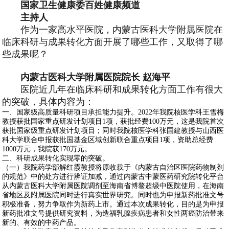
国家卫生健康委百姓健康频道
主持人
作为一家高水平医院，内蒙古医科大学附属医院在
临床科研与成果转化方面开展了哪些工作，又取得了哪
些成果呢？
内蒙古医科大学附属医院院长 赵海平
医院近几年在临床科研和成果转化方面工作有很大
的突破，具体内容为：
一、国家级高质量科研项目承担能力提升。2022年我院核医学科王雪梅
教授获批国家重点研发计划项目1项，获批经费100万元，这是我院首次
获批国家级重点研发计划项目；同时我院核医学科张国建教授与山西医
科大学联合申报获批国基金区域创新联合重点项目1项，资助总经费
1000万元，我院获170万元。
二、科研成果转化实现零的突破。
（一）我院药学部解红霞教授将原收载于《内蒙古自治区医院药物制剂
的规范》中的处方进行辨证加减，通过内蒙古中蒙医药研究院转化平台
从内蒙古医科大学附属医院调剂至海南省博鳌超级中医院使用，在海南
省地区及附属医院同时进行真实世界研究。同时也为申报新药批准文号
积极准备，努力争取作为新药上市。通过本次成果转化，目的是为申报
新药批准文号提供研究资料，为造福乳腺疾病患者和女性两癌防治带来
新的、有效的中药产品。