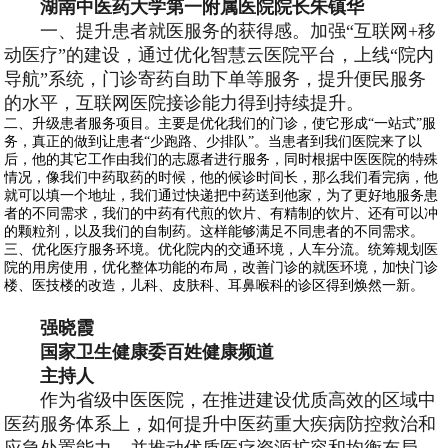
湖南中医药大学第一附属医院院长朱镇华
一、提升患者就医服务的获得感。加强“互联网+移
动医疗”的建设，通过优化智慧云医院平台，上线“院内
导航”系统，门诊寄药自助下单等服务，提升便民服务
的水平，互联网医院接诊能力得到持续提升。
二、升级患者服务项目。主要是优化我们的门诊，使它形成“一站式”服
务，真正的做到让患者“少跑路、少排队”。当患者到我们医院来了以
后，他的其它工作由我们的志愿者进行服务，同时根据中医医院的特殊
情况，像我们中药取药的时候，他的候诊时间长，那么我们看完病，他
就可以填一个地址，我们通过快递把中药送到他家，为了更好地服务患
者的不同需求，我们的中药有代煎的饮片、有精制的饮片、还有可以冲
的颗粒剂，以及我们的自制药。这样能够满足不同患者的不同需求。
三、优化医疗服务环境。优化院内的交通环境，人车分流。统筹规划医
院的用房使用，优化整体功能的布局，改善门诊的就医环境，加快门诊
楼、医技楼的改造，儿科、皮肤科、耳鼻喉科的诊区得到焕然一新。
强晓霞
国家卫生健康委百姓健康频道
主持人
作为省级中医医院，在推进建设优质高效的区域中
医药服务体系上，如何提升中医药重大疾病防控救治和
应急处置能力，并推动优质医疗资源扩容和均衡布局，