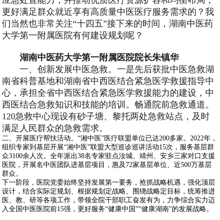
更好满足群众就近享有高质量中医医疗服务需求的？我
们当然也非常关注“十四五”接下来的时间，湖南中医药
大学第一附属医院有何建设规划呢？
湖南中医药大学第一附属医院院长朱镇华
一、创新发展中医急救。一是先后获批中医急救湖
南省科普基地和湖南省中西医结合紧急医学救援指导中
心，承担全省中西医结合紧急医学救援能力的建设，中
西医结合急救知识和技能的培训。畅通院前急救通道。
120急救中心现设有砂子塘、黎托两处急救站点，及时
满足人民群众的急救需求。
二、开展医疗帮扶活动。“湘中医”医疗联盟单位已达200多家。2022年，
组织专家到基层开展“湘中医”联盟大型巡诊巡讲活动15次，服务基层群
众3100余人次。全年派出38名专家驻点汝城、靖州、安乡三家对口支援
医院，开展名中医团队进基层项目，惠及72家基层单位、近500万基层
群众。
下一阶段，医院党委始终坚持发展第一要务，抢抓战略机遇，强化顶层
设计，结合实际定规划、根据规划定战略、围绕战略定目标，统筹推进
医、教、研等各项工作，带领全院干部职工奋发有为，力争综合实力迈
入全国中医医院前15强，更好服务“健康中国”“健康湖南”的发展战略。