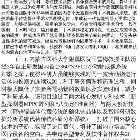
（二）随着数字骨科、导航技术及数字影像整合技术的兴起，骨科手术
机器人逐步成为炙手可热的发展领域。内蒙古医科大学附属医院骨科张
元志教授团队于2018年研发的国内首个无遮挡骨科手术机器人系统。该
技术基于传统骨科手术X线透视定位，集成新一代智能机器人手术定位
装置，能够提供精确、稳定的定位导向。符合骨科现有手术习惯，具有
微创、手术时间短、辐射量低、手术操作稳定的特点。现已完成整体设
备的研发，并成功应用于骶骨骨折经皮骶髂关节螺钉内固定、股骨头缺
血性坏死的髓芯减压、经皮椎弓根螺钉内固定等手术，手术效果满意。
目前已申请专利30余项，获授权23项（含发明专利10项），相关成果获
批内蒙古自治区科技进步一等奖。
（三）内蒙古医科大学附属医院王雪梅教授团队历
经3年自主研发国内首台360°SPECT小动物成像系统——
踪影之探，使得科研人员能够实现对同一实验动物进行
活体内长期的连续观测，利于研究病理和药理过程，同
时极大降低了实验所需动物的数量以及实验时间，减少
了科研成本。该项目通过了两大核心发明专利技术（新
型探测器MPPC阵列和“八角形”准直器）与两大创新技
术（碲锌镉晶体代替传统的碘化钠晶体以及智能科研数
据分析系统代替传统科研分析系统），打破了国外核心
技术的垄断，实现了进口替代，填补了国内市场国产化
医疗设备的空白。共申请各型专利及软件著作权共26