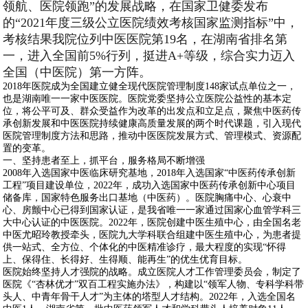
领航、医院领跑”的发展战略，在国家卫健委发布
的“2021年度三级公立医院绩效考核国家监测指标”中，
考核结果我院位列中医医院第19名，在湖南省排名第
一，进入全国前5%行列，挺进A+等级，综合实力迈入
全国（中医院）第一方阵。
2018年医院成为全国建立健全现代医院管理制度148家试点单位之一，
也是湖南唯一一家中医医院。医院党委坚持公立医院公益性的基本定
位，将公平可及、群众受益作为改革的出发点和立足点，聚焦中医药传
承创新发展和中医医院持续健康高质量发展的两个时代课题，引入现代
医院管理制度方法和思路，推动中医医院发展方式、管理模式、资源配
置的变革。
一、坚持患者至上，抓平台，服务格局不断增强
2008年入选国家中医临床研究基地，2018年入选国家“中医药传承创新
工程”项目建设单位，2022年，成功入选国家中医药传承创新中心项目
储备库，国家特色服务出口基地（中医药）。医院胸痛中心、心衰中
心、房颤中心已得到国家认证，是我省唯一一家通过国家心血管学科三
大中心认证的中医医院。2022年，医院创建中医生殖中心，由全国名老
中医尤昭玲教授牵头，医院九大学科联合组建中医生殖中心，为患者提
供一站式、全方位、个体化的中医精准诊疗，最大程度的实现“怀得
上、保得住、长得好、生得顺、能再生”的优生优育目标。
医院始终坚持人才强院的战略。成立医院人才工作管理委员会，制定了
医院《“杏林优才”双百工程实施办法》，构建以“领军人物、专科学科带
头人、中青年骨干人才”为主体的塔型人才结构。2022年，入选全国名