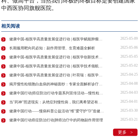
科、做高平台，当然我们终极的终极目标是要创建国家
中西医协同旗舰医院。
相关阅读
2025-05-09
健康中国-核医学高质量发展促进行动 | 核医学赋能肿瘤诊疗，守护患者健康防线
2025-05-06
长期服用靶向药必知：副作用管理、生育难题全解析
2025-05-05
健康中国-核医学高质量发展促进行动 | 核医学创新技术领航肿瘤诊疗新未来
2025-05-02
健康中国-核医学高质量发展促进行动 | 核医学技术领航精准诊疗，助力健康中国建设
2025-04-25
健康中国-核医学高质量发展促进行动 | 叶荷瑞：核医学发展共筑基石核安全多元主体协同治理
2025-04-08
揭开慢性粒细胞白血病的神秘面纱：专家全面解析诊疗要点
2025-04-03
健康中国行动|癌症防治行动专题系列宣传活动—慢性粒细胞性白血病的防治药访谈节目在京录制
2025-04-01
当"药神"照进现实：从绝症到慢性病，我们离希望还有多远？
2025-03-30
健康中国行动——慢病科普公益活动“维”爱守护“D”造健康在京举行！
2025-03-21
健康中国行动癌症防治行动|肺癌治疗中的药物副作用管理
更多 >