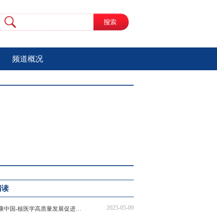
频道概况
阅读
2025-05-09
健康中国-核医学高质量发展促进行动 | 核医学赋能肿瘤诊疗，守护患者健康防线