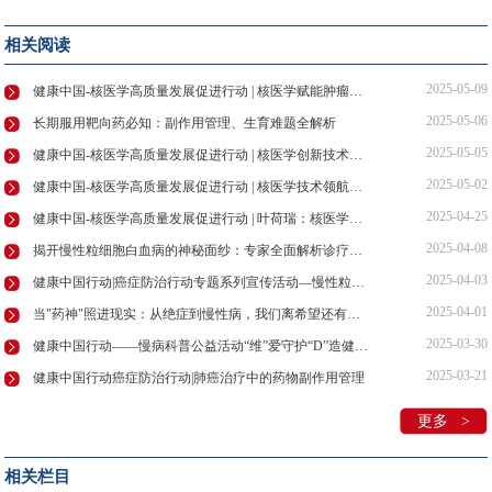
相关阅读
2025-05-09
健康中国-核医学高质量发展促进行动 | 核医学赋能肿瘤诊疗，守护患者健康防线
2025-05-06
长期服用靶向药必知：副作用管理、生育难题全解析
2025-05-05
健康中国-核医学高质量发展促进行动 | 核医学创新技术领航肿瘤诊疗新未来
2025-05-02
健康中国-核医学高质量发展促进行动 | 核医学技术领航精准诊疗，助力健康中国建设
2025-04-25
健康中国-核医学高质量发展促进行动 | 叶荷瑞：核医学发展共筑基石核安全多元主体协同治理
2025-04-08
揭开慢性粒细胞白血病的神秘面纱：专家全面解析诊疗要点
2025-04-03
健康中国行动|癌症防治行动专题系列宣传活动—慢性粒细胞性白血病的防治药访谈节目在京录制
2025-04-01
当"药神"照进现实：从绝症到慢性病，我们离希望还有多远？
2025-03-30
健康中国行动——慢病科普公益活动“维”爱守护“D”造健康在京举行！
2025-03-21
健康中国行动癌症防治行动|肺癌治疗中的药物副作用管理
更多 >
相关栏目