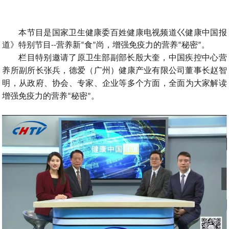
本节目是国家卫生健康委百姓健康电视频道巜健康中国报
道
特别节目
营养新
食
尚
增强免疫力的营养
秘密
》
--
“
”
，
“
”。
栏目特别邀请了原卫生部副部长殷大奎
中国疾控中心营
，
养所副所长张兵
德爱
广州
健康产业有限公司董事长赵智
，
（
）
明
从政府
协会
专家
企业等多个方面
全面为大家解读
，
、
、
、
，
增强免疫力的营养
秘密
“
”。