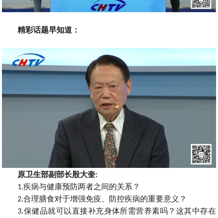
精彩话题早知道
：
原卫生部副部长殷大奎
:
疾病与健康预防两者之间的关系？
1.
合理膳食对于增强免疫
防控疾病的重要意义？
2.
、
保健品就可以直接补充身体所需营养素吗
这其中存在
3.
？