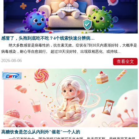
感冒了，头孢到底吃不吃？4个线索快速分辨病毒性感冒和细菌性感冒
绝大多数感冒是病毒性的，抗生素无效。症状在7到10天内逐渐好转，大概率是
病毒感染，耐心等自愈就行。 超过10天没好转、出现双相恶化、或持续...
2026-08-06
查看全文
高糖饮食是怎么从内到外"催老"一个人的
一位35岁的女士，因为连续15年把可乐当水喝，每天四五瓶，最终面容苍老得