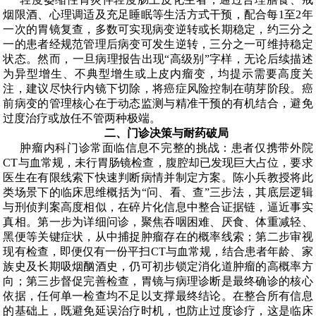
烟限酒、心理调适及充足睡眠等生活方式干预，配合每1
至
2
年
一次的胃镜复查，多数可实现病变逆转或长期稳定，约三分之
一的患者经规范管理后病变可发生逆转，三分之一可维持稳定
状态。然而，
一旦病理报告出现
“
高级别
”
字样，无论后续描述
为异型增生、不典型增生或上皮内瘤变，均提示需要高度关
注，建议尽快行内镜下切除
，将癌症风险控制在萌芽阶段。癌
前病变的管理核心在于动态监测与精准干预的有机结合，避免
过度治疗或放任不管两种极端。
二、门诊决策与耐药破局
肿瘤内科门诊常面临信息不完整的挑战：患者仅携带外院
CT
与血常规，未行胃肠镜检查，腹腔却已发现巨大占位，要求
医生在有限线索下快速判断病情并制定方案。陈小兵教授将此
类场景下的临床思维概括为
“
问、看、查
”
三步法，其底层逻辑
与刑侦判案高度相似，在碎片化信息中整合证据链，逼近事实
真相。第一步为详细问诊，聚焦吞咽困难、厌食、体重减轻、
黑便等关键症状，从中捕捉肿瘤存在的概率线索；第二步审视
现有检查，即便仅有一份平扫
CT
与血常规，结合患者年龄、家
族史及长期吸烟酗酒史，仍可初步锁定消化道肿瘤的高概率方
向；第三步督促完善检查，
胃镜与病理诊断是最终确诊的核心
依据，任何单一检查均不足以支撑最终结论
。在整合所有信息
的基础上，既避免延误治疗时机，也防止过度诊疗，这是临床