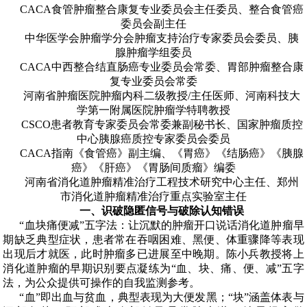
CACA
食管肿瘤整合康复专业委员会主任委员、整合食管癌
委员会副主任
中华医学会肿瘤学分会肿瘤支持治疗专家委员会委员、胰
腺肿瘤学组委员
CACA
中西整合结直肠癌专业委员会常委、胃部肿瘤整合康
复专业委员会常委
河南省肿瘤医院肿瘤内科二级教授
/
主任医师、河南科技大
学第一附属医院肿瘤学特聘教授
CSCO
患者教育专家委员会常委兼副秘书长、国家肿瘤质控
中心胰腺癌质控专家委员会委员
CACA
指南《食管癌》副主编、《胃癌》《结肠癌》《胰腺
癌》《肝癌》《胃肠间质瘤》编委
河南省消化道肿瘤精准治疗工程技术研究中心主任、郑州
市消化道肿瘤精准治疗重点实验室主任
一、识破隐匿信号与破除认知错误
“血块痛便减
”
五字法：让沉默的肿瘤开口说话
消化道肿瘤早
期缺乏典型症状，患者常在吞咽困难、黑便、体重骤降等表现
出现后才就医，此时肿瘤多已进展至中晚期。陈小兵教授将上
消化道肿瘤的早期识别要点凝练为
“
血、块、痛、便、减
”
五字
法，为公众提供可操作的自我监测参考。
“血
”
即出血与贫血，典型表现为大便发黑；
“
块
”
涵盖体表与