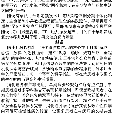
躺平不管
”
与
“
过度焦虑紧张
”
两个极端，在定期复查与积极生活
之间找到平衡。
随访有章法，分期定频次术后随访策略依据分期个体化制
定，这也是陈小兵教授全程管理理念的实践延伸。
早期胃癌术
后每
4
至
6
个月复查胃镜即可，局部晚期患者则需每
3
个月严密
随访
，项目涵盖胃镜、
CT
、磁共振及超声，目的在于早期发现
复发转移并及时干预，再次治愈仍有希望。
结语
陈小兵教授指出，消化道肿瘤防治的核心在于打破
“
沉默
—
恐慌
—
放弃
”
的恶性循环，建立
“
识别
—
确诊
—
规范治疗
—
全程
康复
”
的完整链条。从
“
血块痛便减
”
五字法的公众教育，到癌前
病变的分层管理；从门诊信息碎片中的快速决策，到耐药后的
机制探索与整合破局；从诊断即刻启动的全程康复，到术后五
年的严密随访，每一个环节的科学推进，都在为患者争取更长
的生存时间与更高的生活质量。
消化道肿瘤并非绝症。早期病变经规范治疗有望治愈，中
期患者通过多学科整合可实现长期控制，即便是晚期患者，在
精准检测与整合康复的双重加持下，依然能够显著延长生存、
改善症状、维护尊严。未来，随着早筛普及、精准治疗手段丰
富及全程康复体系完善，消化道肿瘤将逐步实现从致命性疾病
向可管可控慢性病的转变，让更多患者在与疾病的长期共处