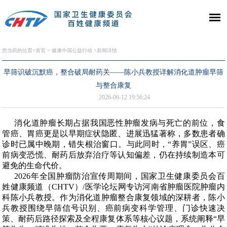
您当前的位置>
首页
>
健康中国公益行动
>新闻详情
早筛识破沉默癌，整合破局耐药关——陈小兵教授详解消化道肿瘤早筛
与整合康复
2026-06-12 19:56:24
消化道肿瘤长期占据我国恶性肿瘤发病与死亡的前位，食
管癌、胃癌更是以早期症状隐匿、进展迅猛著称，多数患者确
诊时已属中晚期，错失根治窗口。与此同时，
“
养胃
”
误区、癌
前病变恐慌、耐药后放弃治疗等认知偏差，仍在持续制造本可
避免的生命代价。
2026
年全国肿瘤防治宣传周期间，国家卫生健康委员会百
姓健康频道（
CHTV
）
/
医学论坛网专访
河南省肿瘤医院肿瘤内
科陈小兵教授
。作为消化道肿瘤整合康复领域的深耕者，陈小
兵教授围绕早筛信号识别、癌前病变科学管理、门诊快速决
策、耐药后路径探索及全程康复体系等核心议题，系统阐释
“
早