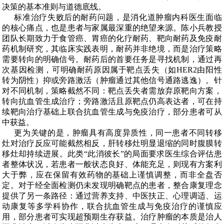
决策的基本准则与道德底线。
标准治疗失败后的耐药问题，是消化道肿瘤内科医生面临
的核心痛点，也是患者与家属最深重的绝望来源。陈小兵教授
团队长期致力于食管癌、胃癌的化疗耐药、靶向耐药及免疫耐
药机制研究，其临床实践表明，耐药并非绝境，而是治疗策略
需要转向的明确信号
。耐药后的首要任务是寻找机制，通过再
次基因检测，可明确耐药原因属于靶点丢失（如
HER2
由阳性
转为阴性）抑或旁路激活（肿瘤通过其他信号通路逃逸）。针
对不同机制，策略截然不同：靶点丢失者需放弃原靶向方案，
转向抗血管生成治疗；旁路激活且原靶点仍高表达者，可在持
续靶向治疗基础上联合抗血管生成与免疫治疗，部分患者可从
中获益。
更为关键的是，肿瘤具有高度异质性
，同一患者不同转移
灶对治疗反应可能截然相反，肝转移灶明显退缩的同时腹膜转
移灶却持续进展。此类
“
此消彼长
”
的局面要求医生综合评估患
者整体状况，若患者一般状态良好、体能充足，则现有方案利
大于弊，应在保留有效药物的基础上谨慎调整，而非全盘否
定。对于经全面检测仍未发现明确靶点的患者，
整合康复理念
提供了另一条路径：通过营养支持、中医扶正、心理调适、运
动康复等多学科协作，联合抗血管生成与免疫治疗的谨慎应
用，部分患者可实现超预期生存获益。
治疗肿瘤的本质是治人