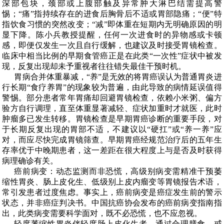
深部包块，颈部或上腹部触及异常肿大淋巴结需提高警
惕；
“
痛
”
指持续存在的进食后胸骨后不适或胃部隐痛；
“
便
”
特
指饮食习惯的突然改变；
“
减
”
即体重在短期内无明确原因的明
显下降。陈小兵教授提醒，
任何一次进食时的异物感或卡顿
感，即便仅发生一次且自行缓解，也建议及时接受胃镜检查
。
临床中相当比例的早期食管癌正是在此类
“
一次性
”
症状中被发
现，反复出现却未予重视者往往错失最佳干预时机。
胃病合并体重暴减，“
养
”
是无效的
将胃癌误认为普通胃炎进
行长期
“
食疗养胃
”
的现象较为普遍，由此导致的病情延误值得
警惕。部分患者常年胃痛却回避胃镜检查，依赖小米粥、偏方
验方自行调理，直至体重显著减轻、症状加重时才就医，此时
肿瘤多已发生转移。
胃镜检查是早期胃癌诊断的重要手段
，对
于长期反复出现的胃部不适，不建议以
“
硬扛
”
或
“
养一养
”
应
对，而应尽快完成胃镜筛查。早期胃癌经规范治疗后的五年生
存率优于中晚期患者，这一差距在很大程度上与是否及时获得
病理确诊有关。
癌前病变：动态监测而非恐慌，高级别病变需精准干预萎
缩性胃炎、肠上皮化生、低级别上皮内瘤变等胃镜报告术语，
常引发患者过度焦虑。事实上，癌前病变是癌症发生前的警示
状态，并非癌症判决书。中国抗癌协会发布的癌前病变指南指
出，此类病变需要科学面对，既不必恐慌，也不应忽视。
轻度萎缩性胃炎伴轻度肠上皮化生者，通过合理膳食、戒