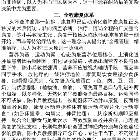
而非治病，以人为本而非以病为本
，这一理念在耐药后的复杂
决策中尤为重要。
三、全程康复体系
从怀疑肿瘤那一刻起，康复即已启动消化道肿瘤康复正从
狭义的术后随访，转向涵盖诊断、治疗、随访全程的广义整合
康复。陈小兵教授主张，康复干预应从临床怀疑肿瘤的那一刻
开始，而非等待治疗结束，这一理念与其提出的
“
全程管理、精
准治疗、以人为本
”
三大原则一脉相承。
营养为基，运动为翼，心态为舵营养位居核心。上消化道
肿瘤患者因吞咽困难、消化吸收障碍，极易出现营养不良与体
重下降。陈小兵教授强调，营养不应被视为辅助手段，而应等
同于手术、放化疗的一线治疗地位，康复期饮食遵循少食多
餐、细嚼慢咽原则，优先摄入优质蛋白（鱼、肉、豆、蛋、
奶）与优质脂肪（植物油、鱼油），
避免盲目忌口与乱进补两
个极端
，以多样化、天然化的平衡膳食为最终目标。运动同样
不可或缺，陈小兵教授指出，长期卧床不动并非康复，反而增
加血栓风险。康复运动包括整体有氧运动与碎片化
“
运动零
食
”
（如卧床握拳、勾脚尖、伸臂抬腿），从诊断初期即应坚
持，配合合理膳食与足量饮水，有效预防血栓并发症。心理是
康复的隐性支柱，长期焦虑抑郁会通过神经内分泌与免疫途径
影响预后。陈小兵教授倡导正念正心，专注于当下、不沉浸过
往、不忧惧将来，作为心理康复的核心要义，患者需避免
“
彻底