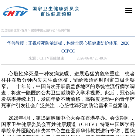
您当前的位置>
首页
>
健康中国公益行动
>新闻详情
华伟教授：正视猝死防治短板，构建全民心脏健康防护体系 | 2026
CCPCC
来源：CHTV百姓健康
2026-06-07 23:49:07
心脏性猝死是一种发病急骤、进展迅猛的危急重症，患者
往往在数分钟内失去生命体征，留给救治的时间窗口极为狭
窄。二十年前，中国首次开展覆盖多地区的系统性流行病学调
查，将这一隐匿的公共卫生威胁带入学术视野。此后，冠心病
发病率持续上升，发病年龄不断前移，高强度运动中的青年猝
死事件引发社会广泛关注，心脏性猝死的防治需求日益紧迫。
2026
年
4
月，第
15
届胸痛中心大会在香港举办。会议期间，
国家卫生健康委员会百姓健康频道（
CHTV
）特邀中国医学科
学院阜外医院心律失常中心主任医师华伟教授进行专访，围绕