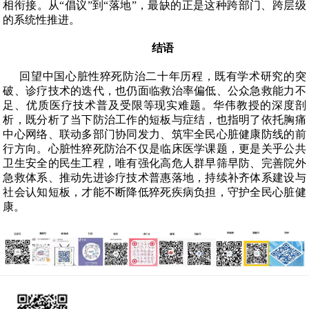
相衔接。从“倡议”到“落地”，最缺的正是这种跨部门、跨层级
的系统性推进。
结语
回望中国心脏性猝死防治二十年历程，既有学术研究的突
破、诊疗技术的迭代，也仍面临救治率偏低、公众急救能力不
足、优质医疗技术普及受限等现实难题。华伟教授的深度剖
析，既分析了当下防治工作的短板与症结，也指明了依托胸痛
中心网络、联动多部门协同发力、筑牢全民心脏健康防线的前
行方向。心脏性猝死防治不仅是临床医学课题，更是关乎公共
卫生安全的民生工程，唯有强化高危人群早筛早防、完善院外
急救体系、推动先进诊疗技术普惠落地，持续补齐体系建设与
社会认知短板，才能不断降低猝死疾病负担，守护全民心脏健
康。