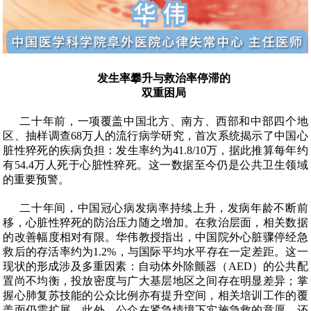
发生率攀升与救治率停滞的
双重困局
二十年前，一项覆盖中国北方、南方、西部和中部四个地
区、抽样调查
68
万人的流行病学研究，首次系统揭示了中国心
脏性猝死的疾病负担：发生率约为
41.8/10
万，据此推算每年约
有
54.4
万人死于心脏性猝死。这一数据至今仍是公共卫生领域
的重要预警。
二十年间，中国冠心病发病率持续上升，发病年龄不断前
移，心脏性猝死的防治压力随之增加。在救治层面，相关数据
的改善幅度相对有限。华伟教授指出，中国院外心脏骤停经急
救后的存活率约为
1.2%
，与国际平均水平存在一定差距。这一
现状的形成涉及多重因素：自动体外除颤器（
AED
）的公共配
置尚不均衡，投放密度与广大基层地区之间存在明显差异；掌
握心肺复苏技能的公众比例亦有提升空间，相关培训工作的覆
盖面仍需扩展。此外，公众在紧急情境下实施急救的意愿，还