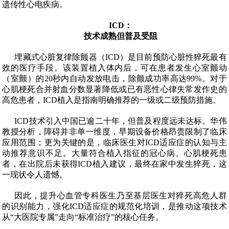
遗传性心电疾病。
ICD
：
技术成熟但普及受阻
埋藏式心脏复律除颤器（
ICD
）是目前预防心脏性猝死最有
效的医疗手段。该装置植入体内后，可在患者发生心室颤动
（室颤）的
20
秒内自动发放电击，除颤成功率高达
99%
。对于
心肌梗死合并射血分数显著降低或已有恶性心律失常发作史的
高危患者，
ICD
植入是指南明确推荐的一级或二级预防措施。
ICD
技术引入中国已逾二十年，但普及程度远未达标。华伟
教授分析，障碍并非单一维度，早期设备价格昂贵限制了临床
应用范围；更为关键的是，临床医生对
ICD
适应症的认知与主
动推荐意识不足。大量符合植入指征的冠心病、心肌梗死患
者，在出院后未获得
ICD
植入建议，最终在家中发生猝死，这
一现状令人遗憾。
因此，提升心血管专科医生乃至基层医生对猝死高危人群
的识别能力，强化
ICD
适应症的规范化培训，是推动这项技术
从“大医院专属”走向“标准治疗”的核心任务。