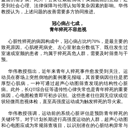
受到社会心理、法律保障与伦理认知等复杂因素的影响。华伟
教授认为，上述问题的改善需要多方协同推进。
冠心病占七成，
青年猝死不容忽视
心脏性猝死的病因构成中，冠心病占比约
70%
，是最主要的
致死原因。心肌梗死病史、左心室射血分数低下、既往发生过
室速或室颤的患者，均属于猝死高危人群，需要及时筛查与干
预。
华伟教授指出，近年来青年人猝死事件愈发受到关注。运
动员在赛场上突然倒地的案例屡见报端，其首要病因往往是肥
厚型心肌病，一种可通过超声心动图筛查发现的结构性心脏
病。此外，长
QT
综合征等遗传性心律失常也是青年猝死的重要
病因，心电图检查即可初步识别。这些患者往往因无症状或症
状轻微而忽视体检，直至高强度运动成为触发猝死的导火索。
华伟教授强调，运动前的系统心脏评估是预防青年猝死的
关键环节。对于计划长期进行高强度运动的人群，超声心动图
和心电图应成为常规筛查项目，以识别潜在的心脏结构异常与