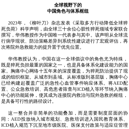
全球视野下的
中国角色与体系枢纽
2023
年，《柳叶刀》杂志发表《采取多方行动降低全球猝
死负荷》科学声明，由全球三十余位心脏性猝死领域专家联合
撰写，华伟教授作为中国唯一代表参与其中。该声明从全球流
行病学现状、防治策略差异到系统性建议进行了宏观评估，再
次将院外急救能力的提升置于优先位置。
华伟教授认为，中国在这一全球倡议中的角色尤为特殊，
既是猝死负担最重的国家之一，也是具备体系化建设能力的国
家。胸痛中心网络十五年来的深度覆盖，为猝死防治提供了现
成的组织框架。从城市到县域、从标准版到基层版，胸痛中心
已经构建起覆盖广泛的急性心血管事件响应体系。将
AED
配
置、公众急救培训、高危患者筛查与
ICD
植入等环节纳入胸痛
中心的功能延伸，使其成为连接院内救治与院外急救的枢纽，
是具备可行性的路径设计。
这一整合并非简单的功能叠加，而是需要制度层面的协
同：
AED
投放纳入城市规划、急救培训进入国民教育体系、
ICD
植入规范下沉至地市级医院、医保支付政策与适应症管理