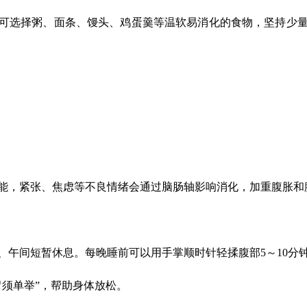
可选择粥、面条、馒头、鸡蛋羹等温软易消化的食物，坚持少
能，紧张、焦虑等不良情绪会通过脑肠轴影响消化，加重腹胀和
、午间短暂休息。每晚睡前可以用手掌顺时针轻揉腹部5～10分
胃须单举”，帮助身体放松。