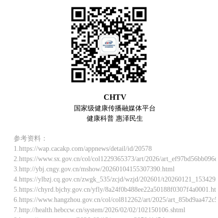
CHTV
国家级健康传播融媒体平台
健康科普 惠泽民生
参考资料：
1.https://wap.cacakp.com/appnews/detail/id/20578
2.https://www.sx.gov.cn/col/col1229365373/art/2026/art_ef97bd56bb09
3.http://ybj.cngy.gov.cn/mshow/20260104155307390.html
4.https://ylbzj.cq.gov.cn/zwgk_535/zcjd/wzjd/202601/t20260121_153429
5.https://chyrd.bjchy.gov.cn/yfly/8a24f0b488ee22a50188f0307f4a0001.ht
6.https://www.hangzhou.gov.cn/col/col812262/art/2025/art_85bd9aa472
7.http://health.hebccw.cn/system/2026/02/02/102150106.shtml