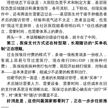
理想状态下应该是：大医院负责手术和制定方案，基层医
院负责后续随访和康复指导，各司其职、上下联动。但现实操
作中，还有两道坎需要迈过去——基层医生对于接手肿瘤患者
术后的随访管理，经验和底气还不太足；患者这边呢，也觉
得“我这可是肺癌，去社区医院能看得明白吗？”信任感的建
立，需要时间，也需要体系上的磨合。
两头一卡，本该顺畅的分级诊疗链条，就卡在了中间。
第三，医保支付方式还在转型期，长期随访的“买单机
制”正在理顺。
过去按项目付费的模式下，多做一项检查就多一份收入，
客观上容易引导过度医疗。现在推行DRG/DIP（按病种付
费），医保按疾病种类打包付费，医院开始精打细算、控制成
本——这本来是好事，能减少不必要的检查和治疗。
但硬币的另一面是：患者的长期随访管理，谁来“买单”？
术后随访需要人力、需要设备、需要时间，这些成本在旧
的支付体系里没有清晰出处。医保过去的重心确实在“治疗”环
节，对“康复”和“随访”的覆盖不足。
好消息是，这些问题国家都看到了，正在一步步往前推
——