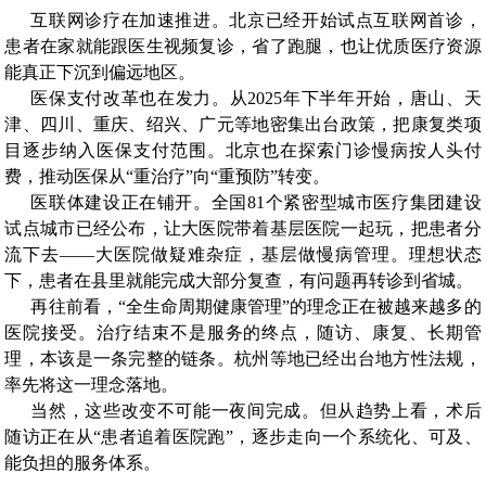
互联网诊疗在加速推进。北京已经开始试点互联网首诊，
患者在家就能跟医生视频复诊，省了跑腿，也让优质医疗资源
能真正下沉到偏远地区。
医保支付改革也在发力。从2025年下半年开始，唐山、天
津、四川、重庆、绍兴、广元等地密集出台政策，把康复类项
目逐步纳入医保支付范围。北京也在探索门诊慢病按人头付
费，推动医保从“重治疗”向“重预防”转变。
医联体建设正在铺开。全国81个紧密型城市医疗集团建设
试点城市已经公布，让大医院带着基层医院一起玩，把患者分
流下去——大医院做疑难杂症，基层做慢病管理。理想状态
下，患者在县里就能完成大部分复查，有问题再转诊到省城。
再往前看，“全生命周期健康管理”的理念正在被越来越多的
医院接受。治疗结束不是服务的终点，随访、康复、长期管
理，本该是一条完整的链条。杭州等地已经出台地方性法规，
率先将这一理念落地。
当然，这些改变不可能一夜间完成。但从趋势上看，术后
随访正在从“患者追着医院跑”，逐步走向一个系统化、可及、
能负担的服务体系。