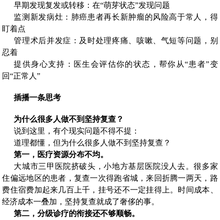
早期发现复发或转移：在“萌芽状态”发
现问题
监测新发病灶：肺癌患者再长新肿瘤的风险高于常人，得
盯着点
管理术后并发症：及时处理疼痛、咳嗽、气短等问题，别
忍着
提供身心支持：医生会评估你的状态，帮你从“患者”变
回“正常人”
插播一条思考
为什么很多人做不到坚持复查？
说到这里，有个现实问题不得不提：
道理都懂，但为什么很多人做不到坚持复查？
第一，医疗资源分布不均。
大城市三甲医院挤破头，小地方基层医院没人去。很多家
住偏远地区的患者，复查一次得跑省城，来回折腾一两天，路
费住宿费加起来几百上千，挂号还不一定挂得上。时间成本、
经济成本一叠加，坚持复查就成了奢侈的事。
第二，分级诊疗的衔接还不够顺畅。