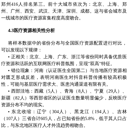
郑州416人排名第三。前十大城市依次为：北京、上海、郑
州、广州、西安、武汉、天津、深圳、成都。这与省会城市及
一线城市的医疗资源富集程度高度吻合。
4.3
医疗资源相关性分析
将样本数据中的省份分布与全国医疗资源配置进行对比，
可以发现以下规律：
• 正相关：北京、上海、广东、浙江等省份同时具备优质医
疗资源和活跃的互联网医疗科普氛围，呈现"双高"特征。
• 错位现象：河南（认证医生全国第二）与当地医疗资源相
对匮乏形成反差，表明河南医生对抖音科普传播有较高积极
性，可能与基层医疗需求大、医患沟通渠道有限有关。
• 西部洼地：西藏（5人）、青海（8人）、宁夏（29人）、
新疆（82人）等西部省区的认证医生数量明显偏少，反映医疗
资源分布不均的现实。
• 东北收缩：辽宁（304人）、黑龙江（194人）、吉林
（107人）三省合计605人，占已知省份的5.8%，低于其人口占
比，与东北地区医疗人才外流趋势相吻合。