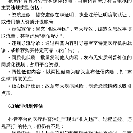
根据抖音官方公告和媒体报道，当前抖音医疗科普领域的
主要违规类型包括：
• 资质造假：提交虚假在职证明、执业注册证明骗取认证，
或借用他人资质开设账号。
• 虚假宣传：冒充"名医神医"，夸大疗效，编造医患故事博
取流量，甚至虚构"祖传秘方"。
• 违规导流导诊：通过科普内容引导患者至特定医疗机构就
诊，或推荐购买特定药品（软广告）。
• 同质化低质：批量复制他人内容，发布无实质科普价值的
同质化视频，占用平台资源。
• 两性低俗内容：以两性健康为噱头发布低俗内容，打"擦
边球"博取关注。
• 贩卖医疗焦虑：故意夸大疾病风险，制造恐慌情绪以吸引
点击。
6.3
治理机制评估
抖音平台的医疗科普治理呈现出"准入趋严、过程监控、违
规严打"的特点，但仍有不足：