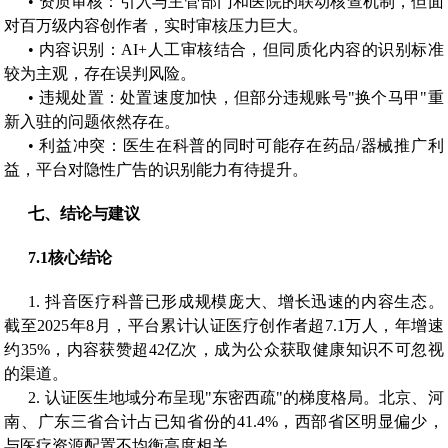
• 资质审核：引入与主管部门和医院的联动核查机制，但面
对百万级内容创作者，实时审核压力巨大。
• 内容识别：AI+人工审核结合，但同质化内容的识别标准
较为主观，存在误判风险。
• 违规处置：处置速度加快，但部分违规账号"换个马甲"重
新入驻的问题依然存在。
• 利益冲突：医生在科普的同时可能存在药品/器械推广利
益，平台对隐性广告的识别能力有待提升。
七、
结论与建议
7.1
核心结论
1. 抖音医疗科普已形成规模庞大、增长迅速的内容生态。
截至2025年8月，平台累计认证医疗创作者超7.1万人，年增速
约35%，内容获赞超42亿次，成为公众获取健康知识不可忽视
的渠道。
2. 认证医生地域分布呈现"东密西疏"的梯度格局。北京、河
南、广东三省合计占已知省份的41.4%，西部省区明显偏少，
与医疗资源配置不均衡高度相关。