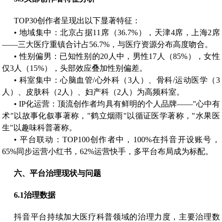
TOP30创作者呈现出以下显著特征：
• 地域集中：北京占据11席（36.7%），天津4席，上海2席
——三大医疗重镇合计占56.7%，与医疗资源分布高度吻合。
• 性别偏男：已知性别的20人中，男性17人（85%），女性
仅3人（15%），头部效应叠加性别偏差。
• 科室集中：心脑血管/心外科（3人）、骨科/运动医学（3
人）、皮肤科（2人）、妇产科（2人）为高频科室。
• IP化运营：顶流创作者均具有鲜明的个人品牌——"心中有
术"以故事化叙事著称，"鹤立烟雨"以循证医学著称，"水果医
生"以趣味科普著称。
• 平台联动：TOP100创作者中，100%在抖音开设账号，
65%同步运营小红书，62%运营快手，多平台布局成为标配。
六、
平台治理现状与问题
6.1
治理数据
抖音平台持续加大医疗科普领域的治理力度，主要治理数