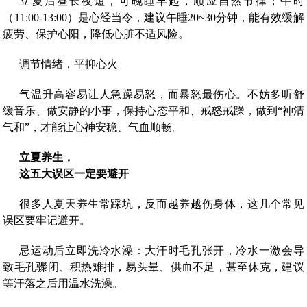
立夏后昼长夜短，可晚睡早起，顺应自然节律；午时
（11:00-13:00）是心经当令，建议午睡20~30分钟，能有效缓解
疲劳、保护心阳，降低心脏不适风险。
调节情绪，平抑心火
气温升高容易让人急躁易怒，而暴怒最伤心。不妨多听舒
缓音乐、做安静的小事，保持心态平和、戒怒戒躁，做到“神清
气和”，才能让心神安稳、气血顺畅。
立夏养生，
这五大误区一定要避开
很多人夏天养生常踩坑，反而越养越伤身体，这几个常见
误区要牢记避开。
忌运动后立即洗冷水澡：大汗时毛孔张开，冷水一激会导
致毛孔骤闭、积热难排，易头晕、供血不足，甚至休克，建议
等汗落之后用温水洗澡。