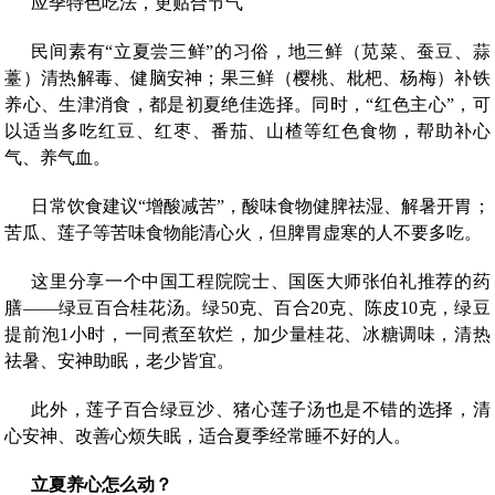
应季特色吃法，更贴合节气
民间素有“立夏尝三鲜”的习俗，地三鲜（苋菜、蚕豆、蒜
薹）清热解毒、健脑安神；果三鲜（樱桃、枇杷、杨梅）补铁
养心、生津消食，都是初夏绝佳选择。同时，“红色主心”，可
以适当多吃红豆、红枣、番茄、山楂等红色食物，帮助补心
气、养气血。
日常饮食建议“增酸减苦”，酸味食物健脾祛湿、解暑开胃；
苦瓜、莲子等苦味食物能清心火，但脾胃虚寒的人不要多吃。
这里分享一个中国工程院院士、国医大师张伯礼推荐的药
膳——绿豆百合桂花汤。绿50克、百合20克、陈皮10克，绿豆
提前泡1小时，一同煮至软烂，加少量桂花、冰糖调味，清热
祛暑、安神助眠，老少皆宜。
此外，莲子百合绿豆沙、猪心莲子汤也是不错的选择，清
心安神、改善心烦失眠，适合夏季经常睡不好的人。
立夏养心怎么动？