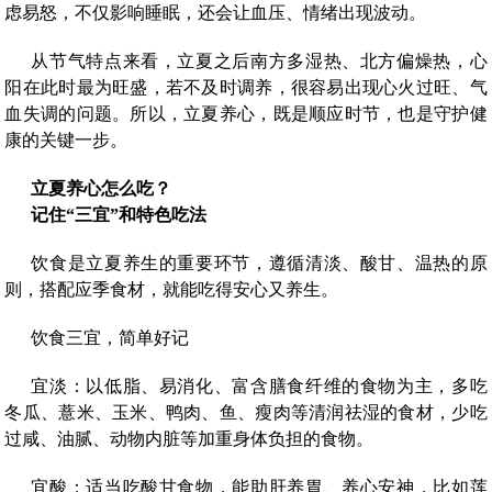
虑易怒，不仅影响睡眠，还会让血压、情绪出现波动。
从节气特点来看，立夏之后南方多湿热、北方偏燥热，心
阳在此时最为旺盛，若不及时调养，很容易出现心火过旺、气
血失调的问题。所以，立夏养心，既是顺应时节，也是守护健
康的关键一步。
立夏养心怎么吃？
记住“三宜”和特色吃法
饮食是立夏养生的重要环节，遵循清淡、酸甘、温热的原
则，搭配应季食材，就能吃得安心又养生。
饮食三宜，简单好记
宜淡：以低脂、易消化、富含膳食纤维的食物为主，多吃
冬瓜、薏米、玉米、鸭肉、鱼、瘦肉等清润祛湿的食材，少吃
过咸、油腻、动物内脏等加重身体负担的食物。
宜酸：适当吃酸甘食物，能助肝养胃、养心安神，比如莲