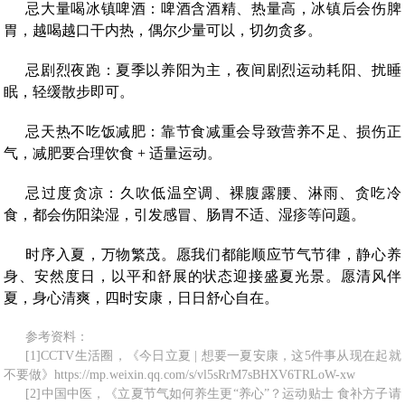
忌大量喝冰镇啤酒：啤酒含酒精、热量高，冰镇后会伤脾
胃，越喝越口干内热，偶尔少量可以，切勿贪多。
忌剧烈夜跑：夏季以养阳为主，夜间剧烈运动耗阳、扰睡
眠，轻缓散步即可。
忌天热不吃饭减肥：靠节食减重会导致营养不足、损伤正
气，减肥要合理饮食 + 适量运动。
忌过度贪凉：久吹低温空调、裸腹露腰、淋雨、贪吃冷
食，都会伤阳染湿，引发感冒、肠胃不适、湿疹等问题。
时序入夏，万物繁茂。愿我们都能顺应节气节律，静心养
身、安然度日，以平和舒展的状态迎接盛夏光景。愿清风伴
夏，身心清爽，四时安康，日日舒心自在。
参考资料：
[1]CCTV生活圈，《今日立夏 | 想要一夏安康，这5件事从现在起就
不要做》https://mp.weixin.qq.com/s/vl5sRrM7sBHXV6TRLoW-xw
[2]中国中医，《立夏节气如何养生更“养心”？运动贴士 食补方子请