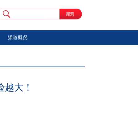
频道概况
险越大！