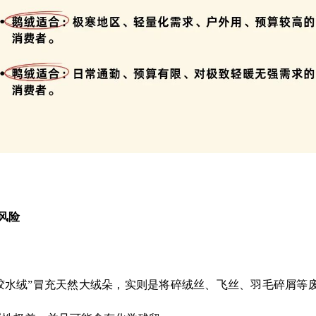
风险
胶水绒”冒充天然大绒朵，实则是将碎绒丝、飞丝、羽毛碎屑等废