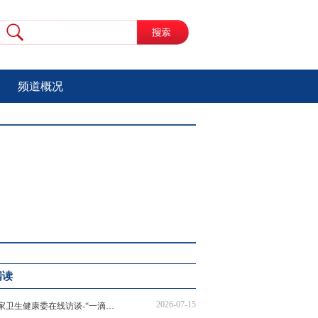
频道概况
阅读
2026-07-15
国家卫生健康委在线访谈-“一滴热血，一份爱心；无偿献血，挽救生命”在线访谈