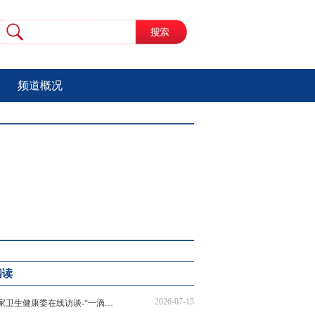
频道概况
阅读
2026-07-15
国家卫生健康委在线访谈-“一滴热血，一份爱心；无偿献血，挽救生命”在线访谈