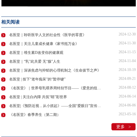
相关阅读
2024-12-30
名医堂｜聆听医学人文的社会性《医学的零度》
2024-11-30
名医堂｜关注儿童成长健康《家书抵万金》
2024-11-15
名医堂｜维生素D改变你的健康观
2024-11-04
名医堂｜“乳”此关爱 无“腺”人生
2024-10-19
名医堂｜深谈焦虑与抑郁的心理机制之《生命拔节之声》
2024-09-21
名医堂 | 按下“老年痴呆”的“暂停键”
2024-08-12
《名医堂》｜世界母乳喂养周特别节目——《爱意的纽带》
2024-06-14
名医堂 | 关注白内障 共筑“睛”彩世界
2024-06-06
名医堂|《预防近视，从小抓起》——全国“爱眼日”宣传教育周
2023-05-16
《名医堂》春季养生（第二期）
更多 >